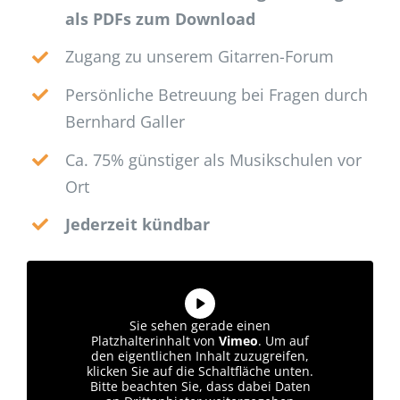
als PDFs zum Download
Zugang zu unserem Gitarren-Forum
Persönliche Betreuung bei Fragen durch
Bernhard Galler
Ca. 75% günstiger als Musikschulen vor
Ort
Jederzeit kündbar
Sie sehen gerade einen
Platzhalterinhalt von
Vimeo
. Um auf
den eigentlichen Inhalt zuzugreifen,
klicken Sie auf die Schaltfläche unten.
Bitte beachten Sie, dass dabei Daten