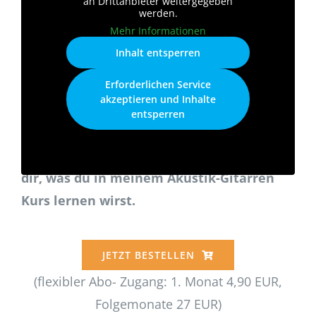
an Drittanbieter weitergegeben
werden.
Mehr Informationen
Inhalt entsperren
Erforderlichen Service
akzeptieren und Inhalte
entsperren
Sieh‘ Dir JETZT mein Video an und ich zeige
dir, was du in meinem Akustik-Gitarren
Kurs lernen wirst.
JETZT BESTELLEN
(flexibler Abo- Zugang: 1. Monat 4,90 EUR,
Folgemonate 27 EUR)