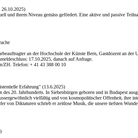
d 26.10.2025)
ell und ihrem Niveau gemäss gefördert. Eine aktive und passive Teilna
rache
hrbeauftragter an der Hochschule der Künste Bern, Gastdozent an der Un
nmeldeschluss: 17.10.2025, danach auf Anfrage.
en/ZH. Telefon: + 41 43 388 00 10
stentielle Erfahrung" (13.6.2025)
n des 20. Jahrhunderts. In Siebenbürgen geboren und in Budapest ausge
ergewöhnlich vielfältig und von kosmopolitischer Offenheit, ihre inter
er von Diktaturen schrieb er zeitlose Musik, die unsere tiefsten Wund
)