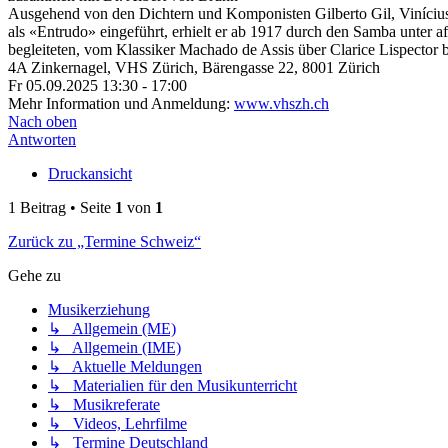
Ausgehend von den Dichtern und Komponisten Gilberto Gil, Vinícius
als «Entrudo» eingeführt, erhielt er ab 1917 durch den Samba unter af
begleiteten, vom Klassiker Machado de Assis über Clarice Lispector 
4A Zinkernagel, VHS Zürich, Bärengasse 22, 8001 Zürich
Fr 05.09.2025 13:30 - 17:00
Mehr Information und Anmeldung:
www.vhszh.ch
Nach oben
Antworten
Druckansicht
1 Beitrag • Seite
1
von
1
Zurück zu „Termine Schweiz“
Gehe zu
Musikerziehung
↳ Allgemein (ME)
↳ Allgemein (IME)
↳ Aktuelle Meldungen
↳ Materialien für den Musikunterricht
↳ Musikreferate
↳ Videos, Lehrfilme
↳ Termine Deutschland