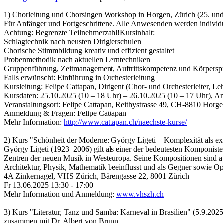
1) Chorleitung und Chorsingen Workshop in Horgen, Zürich (25. un
Für Anfänger und Fortgeschrittene. Alle Anwesenden werden individu
Achtung: Begrenzte Teilnehmerzahl!Kursinhalt:
Schlagtechnik nach neusten Dirigierschulen
Chorische Stimmbildung kreativ und effizient gestaltet
Probenmethodik nach aktuellen Lerntechniken
Gruppenführung, Zeitmanagement, Auftrittskompetenz und Körpersp
Falls erwünscht: Einführung in Orchesterleitung
Kursleitung: Felipe Cattapan, Dirigent (Chor- und Orchesterleiter, Le
Kursdaten: 25.10.2025 (10 – 18 Uhr) – 26.10.2025 (10 – 17 Uhr), A
Veranstaltungsort: Felipe Cattapan, Reithystrasse 49, CH-8810 Horg
Anmeldung & Fragen: Felipe Cattapan
Mehr Information:
http://www.cattapan.ch/naechste-kurse/
2) Kurs "Schönheit der Moderne: György Ligeti – Komplexität als exi
György Ligeti (1923–2006) gilt als einer der bedeutesten Komponiste
Zentren der neuen Musik in Westeuropa. Seine Kompositionen sind auss
Architektur, Physik, Mathematik beeinflusst und als Gegner sowie Opf
4A Zinkernagel, VHS Zürich, Bärengasse 22, 8001 Zürich
Fr 13.06.2025 13:30 - 17:00
Mehr Information und Anmeldung:
www.vhszh.ch
3) Kurs "Literatur, Tanz und Samba: Karneval in Brasilien" (5.9.2025
zusammen mit Dr. Albert von Brunn