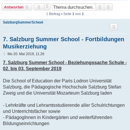
Suche
Erweiterte
Antworten
1 Beitrag • Seite
1
von
1
SalzburgSummerSchool
7. Salzburg Summer School - Fortbildungen
Musikerziehung
B
Mo 20. Mai 2019, 11:26
e
i
7. Salzburg Summer School - Beziehungssache Schule -
t
02. bis 03. September 2019
r
a
g
Die School of Education der Paris Lodron Universität
Salzburg, die Pädagogische Hochschule Salzburg Stefan
Zweig und die Universität Mozarteum Salzburg laden
- Lehrkräfte und Lehramtsstudierende aller Schulrichtungen
und Unterrichtsfächer sowie
- PädagogInnen in Kindergärten und weiterführenden
Bildungseinrichtungen