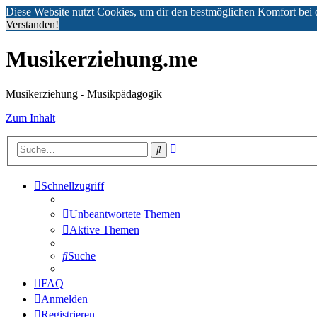
Diese Website nutzt Cookies, um dir den bestmöglichen Komfort bei 
Verstanden!
Musikerziehung.me
Musikerziehung - Musikpädagogik
Zum Inhalt
Erweiterte
Suche
Suche
Schnellzugriff
Unbeantwortete Themen
Aktive Themen
Suche
FAQ
Anmelden
Registrieren