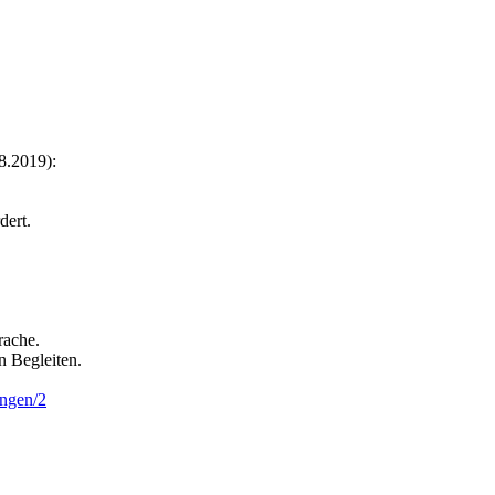
8.2019):
dert.
rache.
n Begleiten.
ingen/2