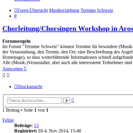
Foren-Übersicht
Musikerziehung
Termine Schweiz
Suche
Chorleitung/Chorsingen Workshop in Aros
Forumsregeln
Im Forum "Termine Schweiz" können Termine für besondere (Musik-) K
der Veranstaltung, den Termin, den Ort, eine Beschreibung des Angeb
Homepage), so dass weiterführende Informationen schnell aufgefun
Alle (Musik-)Veranstalter, aber auch alle interessierte Teilnehmer sind
Antworten
Druckansicht
Erweiterte
Suche
Suche
1 Beitrag • Seite
1
von
1
Felipe
Beiträge:
13
Registriert:
Di 4. Nov 2014, 15:48