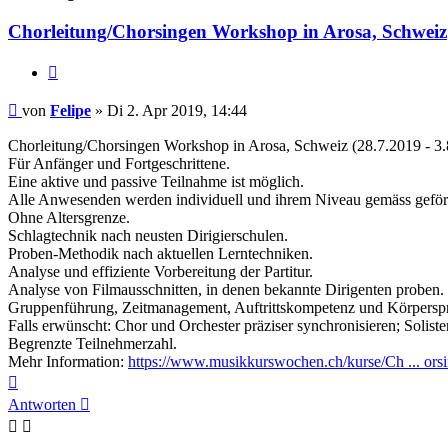
Chorleitung/Chorsingen Workshop in Arosa, Schweiz
Zitieren
Beitrag
von
Felipe
»
Di 2. Apr 2019, 14:44
Chorleitung/Chorsingen Workshop in Arosa, Schweiz (28.7.2019 - 3.
Für Anfänger und Fortgeschrittene.
Eine aktive und passive Teilnahme ist möglich.
Alle Anwesenden werden individuell und ihrem Niveau gemäss geför
Ohne Altersgrenze.
Schlagtechnik nach neusten Dirigierschulen.
Proben-Methodik nach aktuellen Lerntechniken.
Analyse und effiziente Vorbereitung der Partitur.
Analyse von Filmausschnitten, in denen bekannte Dirigenten proben.
Gruppenführung, Zeitmanagement, Auftrittskompetenz und Körpersp
Falls erwünscht: Chor und Orchester präziser synchronisieren; Soliste
Begrenzte Teilnehmerzahl.
Mehr Information:
https://www.musikkurswochen.ch/kurse/Ch ... ors
Nach
oben
Antworten