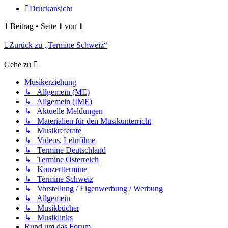
Druckansicht
1 Beitrag • Seite
1
von
1
Zurück zu „Termine Schweiz“
Gehe zu
Musikerziehung
↳ Allgemein (ME)
↳ Allgemein (IME)
↳ Aktuelle Meldungen
↳ Materialien für den Musikunterricht
↳ Musikreferate
↳ Videos, Lehrfilme
↳ Termine Deutschland
↳ Termine Österreich
↳ Konzerttermine
↳ Termine Schweiz
↳ Vorstellung / Eigenwerbung / Werbung
↳ Allgemein
↳ Musikbücher
↳ Musiklinks
Rund um das Forum