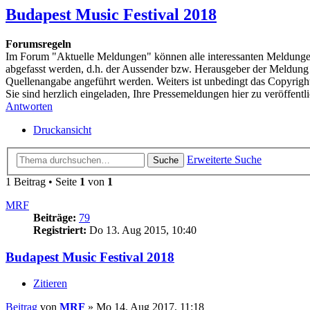
Budapest Music Festival 2018
Forumsregeln
Im Forum "Aktuelle Meldungen" können alle interessanten Meldungen 
abgefasst werden, d.h. der Aussender bzw. Herausgeber der Meldung so
Quellenangabe angeführt werden. Weiters ist unbedingt das Copyrigh
Sie sind herzlich eingeladen, Ihre Pressemeldungen hier zu veröffentl
Antworten
Druckansicht
Erweiterte Suche
Suche
1 Beitrag • Seite
1
von
1
MRF
Beiträge:
79
Registriert:
Do 13. Aug 2015, 10:40
Budapest Music Festival 2018
Zitieren
Beitrag
von
MRF
»
Mo 14. Aug 2017, 11:18