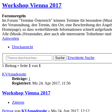
Workshop Vienna 2017
Forumsregeln
Im Forum "Termine Österreich" können Termine für besondere (Musik-
der Veranstaltung, den Termin, den Ort, eine Beschreibung des Angeb
Homepage), so dass weiterführende Informationen schnell aufgefun
Alle (Musik-)Veranstalter, aber auch alle interessierte Teilnehmer sind
Antworten
Druckansicht
Erweiterte Suche
Suche
1 Beitrag • Seite
1
von
1
KVAmadeusite
Beiträge:
1
Registriert:
Mo 24. Apr 2017, 11:56
Workshop Vienna 2017
Zitieren
Beitrag
von
KVAmadeusite
»
Mo 24. Apr 2017, 12:12