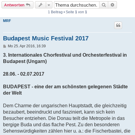
Suche
Erweiterte
Antworten
1 Beitrag • Seite
1
von
1
MRF
Budapest Music Festival 2017
B
Mo 25. Apr 2016, 16:39
e
i
3. Internationales Chorfestival und Orchesterfestival in
t
Budapest (Ungarn)
r
a
g
28.06. - 02.07.2017
BUDAPEST - eine der am schönsten gelegenen Städte
der Welt
Dem Charme der ungarischen Hauptstadt, die gleichzeitig
bezaubert, beeindruckt und fasziniert, kann sich kein
Besucher entziehen. Die Donau teilt die Metropole in das
bergige Buda und das flache Pest. Zu den besonderen
Sehenswürdigkeiten zählen hier u. a.: die Fischerbastei, die