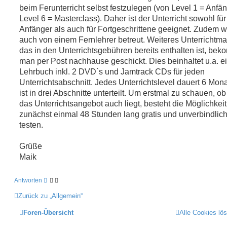
e
n
beim Ferunterricht selbst festzulegen (von Level 1 = Anfän
Level 6 = Masterclass). Daher ist der Unterricht sowohl für
Anfänger als auch für Fortgeschrittene geeignet. Zudem w
auch von einem Fernlehrer betreut. Weiteres Unterrichtmat
das in den Unterrichtsgebühren bereits enthalten ist, bek
man per Post nachhause geschickt. Dies beinhaltet u.a. e
Lehrbuch inkl. 2 DVD`s und Jamtrack CDs für jeden
Unterrichtsabschnitt. Jedes Unterrichtslevel dauert 6 Mon
ist in drei Abschnitte unterteilt. Um erstmal zu schauen, o
das Unterrichtsangebot auch liegt, besteht die Möglichkeit
zunächst einmal 48 Stunden lang gratis und unverbindlic
testen.
Grüße
Maik
Antworten
Zurück zu „Allgemein“
Foren-Übersicht
Alle Cookies lö