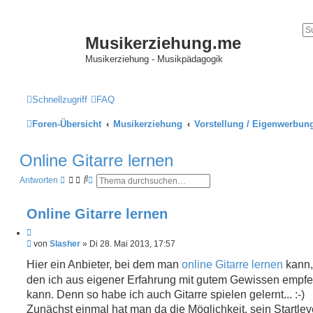
Musikerziehung.me
Musikerziehung - Musikpädagogik
Schnellzugriff
FAQ
Foren-Übersicht
Musikerziehung
Vorstellung / Eigenwerbun
Online Gitarre lernen
S
E
Antworten
u
r
c
w
h
e
Online Gitarre lernen
e
i
t
Z
e
B
i
von
Slasher
»
Di 28. Mai 2013, 17:57
r
e
t
t
i
Hier ein Anbieter, bei dem man
online Gitarre lernen
kann,
e
i
t
S
den ich aus eigener Erfahrung mit gutem Gewissen empf
e
r
u
r
a
kann. Denn so habe ich auch Gitarre spielen gelernt... :-)
c
g
e
h
Zunächst einmal hat man da die Möglichkeit, sein Startlev