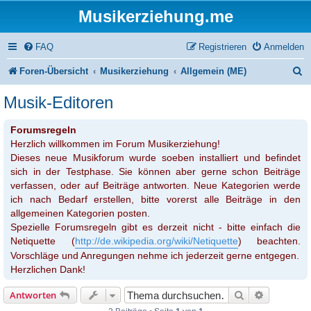
Musikerziehung.me
FAQ
Registrieren
Anmelden
S
Foren-Übersicht
Musikerziehung
Allgemein (ME)
u
Musik-Editoren
c
Forumsregeln
h
Herzlich willkommen im Forum Musikerziehung!
e
Dieses neue Musikforum wurde soeben installiert und befindet
sich in der Testphase. Sie können aber gerne schon Beiträge
verfassen, oder auf Beiträge antworten. Neue Kategorien werde
ich nach Bedarf erstellen, bitte vorerst alle Beiträge in den
allgemeinen Kategorien posten.
Spezielle Forumsregeln gibt es derzeit nicht - bitte einfach die
Netiquette (
http://de.wikipedia.org/wiki/Netiquette
) beachten.
Vorschläge und Anregungen nehme ich jederzeit gerne entgegen.
Herzlichen Dank!
Suche
Erweiterte
Antworten