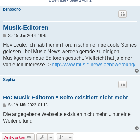
2 Beiträge • Seite
1
von
1
penoocho
Musik-Editoren
B
So 15. Jun 2014, 19:45
e
i
Hey Leute, ich hab hier im Forum schon einige coole Stories
t
gelesen - bei Music News werden gerade zu einigen
r
a
Musikgenres neue Editoren gesucht. Vielleicht hat ja einer
g
von euch interesse ->
http://www.music-news.at/bewerbung/
Sophia
Re: Musik-Editoren * Seite exisitiert nicht mehr
B
So 19. Mär 2023, 01:13
e
i
Die angegebene Webseite exisitiert nicht mehr.... nur eine
t
Weiterleitung
r
a
g
Antworten