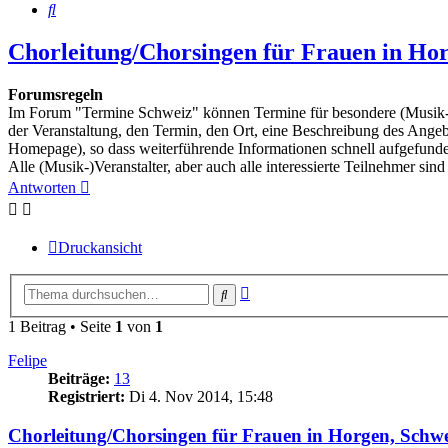
Suche
Chorleitung/Chorsingen für Frauen in Horg
Forumsregeln
Im Forum "Termine Schweiz" können Termine für besondere (Musik-) K
der Veranstaltung, den Termin, den Ort, eine Beschreibung des Angeb
Homepage), so dass weiterführende Informationen schnell aufgefun
Alle (Musik-)Veranstalter, aber auch alle interessierte Teilnehmer sind
Antworten
Druckansicht
Erweiterte
Suche
Suche
1 Beitrag • Seite
1
von
1
Felipe
Beiträge:
13
Registriert:
Di 4. Nov 2014, 15:48
Chorleitung/Chorsingen für Frauen in Horgen, Schwe