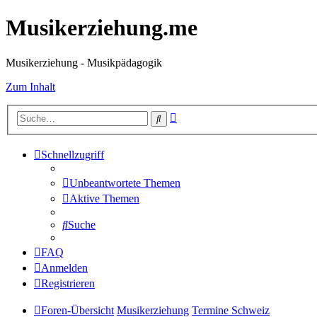
Musikerziehung.me
Musikerziehung - Musikpädagogik
Zum Inhalt
Erweiterte
Suche
Suche
Schnellzugriff
Unbeantwortete Themen
Aktive Themen
Suche
FAQ
Anmelden
Registrieren
Foren-Übersicht
Musikerziehung
Termine Schweiz