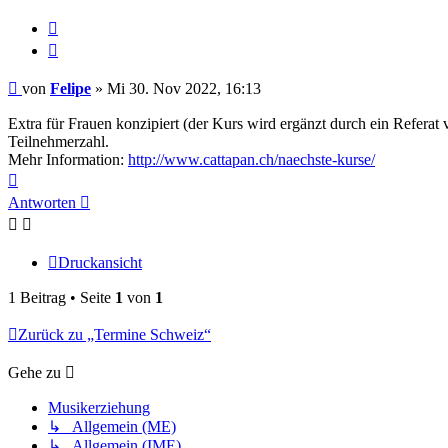
Zitieren
Beitrag
von
Felipe
»
Mi 30. Nov 2022, 16:13
Extra für Frauen konzipiert (der Kurs wird ergänzt durch ein Referat
Teilnehmerzahl.
Mehr Information:
http://www.cattapan.ch/naechste-kurse/
Nach
oben
Antworten
Druckansicht
1 Beitrag • Seite
1
von
1
Zurück zu „Termine Schweiz“
Gehe zu
Musikerziehung
↳ Allgemein (ME)
↳ Allgemein (IME)