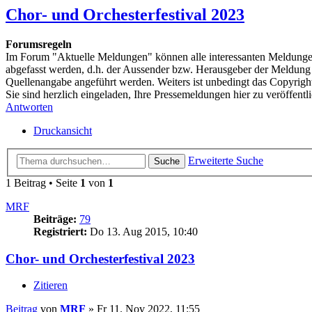
Chor- und Orchesterfestival 2023
Forumsregeln
Im Forum "Aktuelle Meldungen" können alle interessanten Meldungen 
abgefasst werden, d.h. der Aussender bzw. Herausgeber der Meldung so
Quellenangabe angeführt werden. Weiters ist unbedingt das Copyrigh
Sie sind herzlich eingeladen, Ihre Pressemeldungen hier zu veröffentl
Antworten
Druckansicht
Erweiterte Suche
Suche
1 Beitrag • Seite
1
von
1
MRF
Beiträge:
79
Registriert:
Do 13. Aug 2015, 10:40
Chor- und Orchesterfestival 2023
Zitieren
Beitrag
von
MRF
»
Fr 11. Nov 2022, 11:55