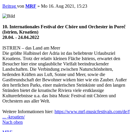
Beitrag
von
MRF
»
Mo 16. Aug 2021, 15:23
10. Internationales Festival der Chöre und Orchester in Poreč
(Istrien, Kroatien)
20.04. - 24.04.2022
ISTRIEN – das Land am Meer
Die größte Halbinsel der Adria ist das beliebteste Urlaubsziel
Kroatiens. Trotz der relativ kleinen Fläche Istriens, erwartet den
Besucher hier eine unglaubliche Vielfalt beeindruckender
Landschaften. Die Verbindung zwischen Naturschönheiten,
heilenden Kräften aus Luft, Sonne und Meer, sowie die
Gastfreundschaft der Bewohner wirken hier wie ein Zauber. Außer
den herrlichen Parks, einer malerischen Steinküste und den langen
Stränden bietet die kroatische Riviera viele erstklassige
Kulturerlebnisse u.a. das Istra Music Festival mit Chören und
Orchestern aus aller Welt.
Weitere Informationen hier:
https://www.mrf-musicfestivals.com/de/f
... -kroatien/
Nach oben