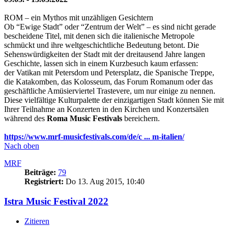
ROM – ein Mythos mit unzähligen Gesichtern
Ob “Ewige Stadt” oder “Zentrum der Welt” – es sind nicht gerade
bescheidene Titel, mit denen sich die italienische Metropole
schmückt und ihre weltgeschichtliche Bedeutung betont. Die
Sehenswürdigkeiten der Stadt mit der dreitausend Jahre langen
Geschichte, lassen sich in einem Kurzbesuch kaum erfassen:
der Vatikan mit Petersdom und Petersplatz, die Spanische Treppe,
die Katakomben, das Kolosseum, das Forum Romanum oder das
geschäftliche Amüsierviertel Trastevere, um nur einige zu nennen.
Diese vielfältige Kulturpalette der einzigartigen Stadt können Sie mit
Ihrer Teilnahme an Konzerten in den Kirchen und Konzertsälen
während des
Roma Music Festivals
bereichern.
https://www.mrf-musicfestivals.com/de/c ... m-italien/
Nach oben
MRF
Beiträge:
79
Registriert:
Do 13. Aug 2015, 10:40
Istra Music Festival 2022
Zitieren