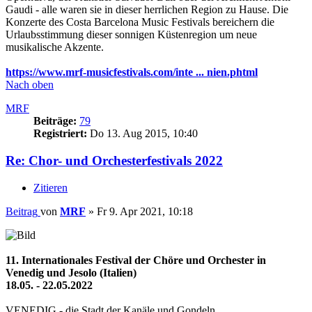
Gaudi - alle waren sie in dieser herrlichen Region zu Hause. Die
Konzerte des Costa Barcelona Music Festivals bereichern die
Urlaubsstimmung dieser sonnigen Küstenregion um neue
musikalische Akzente.
https://www.mrf-musicfestivals.com/inte ... nien.phtml
Nach oben
MRF
Beiträge:
79
Registriert:
Do 13. Aug 2015, 10:40
Re: Chor- und Orchesterfestivals 2022
Zitieren
Beitrag
von
MRF
»
Fr 9. Apr 2021, 10:18
11. Internationales Festival der Chöre und Orchester in
Venedig und Jesolo (Italien)
18.05. - 22.05.2022
VENEDIG - die Stadt der Kanäle und Gondeln