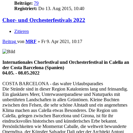
Beiträge:
79
Registriert:
Do 13. Aug 2015, 10:40
Chor- und Orchesterfestivals 2022
Zitieren
Beitrag
von
MRF
»
Fr 9. Apr 2021, 10:17
Internationales Chorfestival und Orchesterfestival in Calella an
der Costa Barcelona (Spanien)
04.05. - 08.05.2022
COSTA BARCELONA - das wahre Urlaubsparadies
Die Strände sind in dieser Region Kataloniens lang und feinsandig.
Ein glasklares Meer, Unterwasserparadiese und Naturparks mit
unberührten Landschaften in allen Grüntönen. Kleine Buchten
zwischen den Felsen, die sehr schöne Altstadt und ein angenehmes
Klima machen aus Calella etwas Besonderes. Die Region um
Calella, gelegen zwischen Barcelona und Girona, ist für ihr
eindrucksvolles historisches und künstlerisches Erbe bekannt.
Persönlichkeiten wie Montserrat Caballe, die weltweit bewunderte
Operndiva, der Künstler Salvador Dali oder der Architekt Antoni