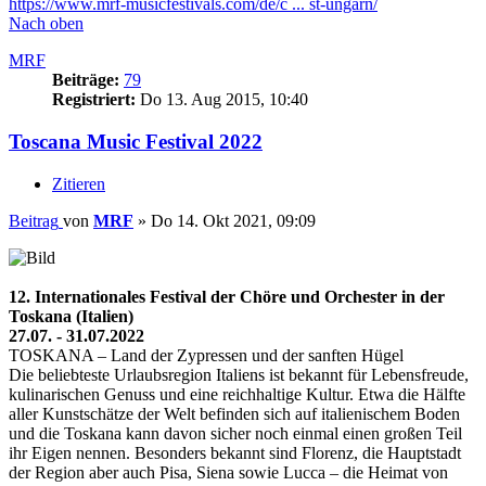
https://www.mrf-musicfestivals.com/de/c ... st-ungarn/
Nach oben
MRF
Beiträge:
79
Registriert:
Do 13. Aug 2015, 10:40
Toscana Music Festival 2022
Zitieren
Beitrag
von
MRF
»
Do 14. Okt 2021, 09:09
12. Internationales Festival der Chöre und Orchester in der
Toskana (Italien)
27.07. - 31.07.2022
TOSKANA – Land der Zypressen und der sanften Hügel
Die beliebteste Urlaubsregion Italiens ist bekannt für Lebensfreude,
kulinarischen Genuss und eine reichhaltige Kultur. Etwa die Hälfte
aller Kunstschätze der Welt befinden sich auf italienischem Boden
und die Toskana kann davon sicher noch einmal einen großen Teil
ihr Eigen nennen. Besonders bekannt sind Florenz, die Hauptstadt
der Region aber auch Pisa, Siena sowie Lucca – die Heimat von