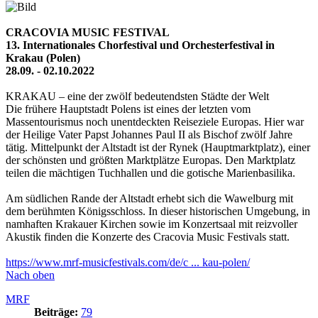
CRACOVIA MUSIC FESTIVAL
13. Internationales Chorfestival und Orchesterfestival in
Krakau (Polen)
28.09. - 02.10.2022
KRAKAU – eine der zwölf bedeutendsten Städte der Welt
Die frühere Hauptstadt Polens ist eines der letzten vom
Massentourismus noch unentdeckten Reiseziele Europas. Hier war
der Heilige Vater Papst Johannes Paul II als Bischof zwölf Jahre
tätig. Mittelpunkt der Altstadt ist der Rynek (Hauptmarktplatz), einer
der schönsten und größten Marktplätze Europas. Den Marktplatz
teilen die mächtigen Tuchhallen und die gotische Marienbasilika.
Am südlichen Rande der Altstadt erhebt sich die Wawelburg mit
dem berühmten Königsschloss. In dieser historischen Umgebung, in
namhaften Krakauer Kirchen sowie im Konzertsaal mit reizvoller
Akustik finden die Konzerte des Cracovia Music Festivals statt.
https://www.mrf-musicfestivals.com/de/c ... kau-polen/
Nach oben
MRF
Beiträge:
79