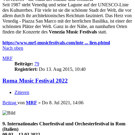
Seit 1987 steht Venedig und seine Lagune auf der UNESCO-Liste
des Kulturerbes. Für viele ist sie die schönste Stadt der Welt, die vor
allem durch ihr architektonisches Reichtum fasziniert. Das Herz von
Venedig - Piazza San Marco mit der herrlichen Basilika, ist einer der
schönsten Plätze der Welt. Ganz in der Nähe, an namhaften Orten
finden die Konzerte des
Venezia Music Festivals
statt.
https://www.mrf-musicfestivals.com/inte ... lien.phtml
Nach oben
MRF
Beiträge:
79
Registriert:
Do 13. Aug 2015, 10:40
Roma Music Festival 2022
Zitieren
Beitrag
von
MRF
»
Do 8. Jul 2021, 14:06
9. Internationales Chorfestival und Orchesterfestival in Rom
(Italien)
09.03. - 13.03.2022