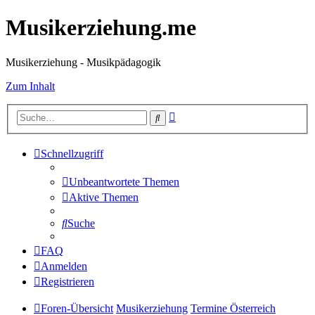
Musikerziehung.me
Musikerziehung - Musikpädagogik
Zum Inhalt
Erweiterte
Suche
Suche
Schnellzugriff
Unbeantwortete Themen
Aktive Themen
Suche
FAQ
Anmelden
Registrieren
Foren-Übersicht
Musikerziehung
Termine Österreich