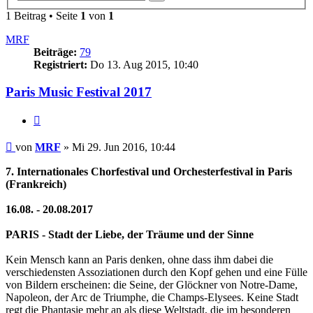
Suche
1 Beitrag • Seite
1
von
1
MRF
Beiträge:
79
Registriert:
Do 13. Aug 2015, 10:40
Paris Music Festival 2017
Zitieren
Beitrag
von
MRF
»
Mi 29. Jun 2016, 10:44
7. Internationales Chorfestival und Orchesterfestival in Paris
(Frankreich)
16.08. - 20.08.2017
PARIS - Stadt der Liebe, der Träume und der Sinne
Kein Mensch kann an Paris denken, ohne dass ihm dabei die
verschiedensten Assoziationen durch den Kopf gehen und eine Fülle
von Bildern erscheinen: die Seine, der Glöckner von Notre-Dame,
Napoleon, der Arc de Triumphe, die Champs-Elysees. Keine Stadt
regt die Phantasie mehr an als diese Weltstadt, die im besonderen