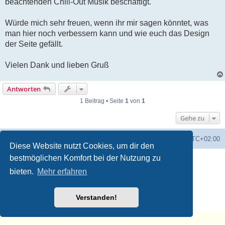
beachtenden Chill-Out Musik beschäftigt.
Würde mich sehr freuen, wenn ihr mir sagen könntet, was
man hier noch verbessern kann und wie euch das Design
der Seite gefällt.
Vielen Dank und lieben Gruß
Antworten
1 Beitrag • Seite
1
von
1
Gehe zu
Foren-Übersicht
Alle Zeiten sind
UTC+02:00
Diese Website nutzt Cookies, um dir den
bestmöglichen Komfort bei der Nutzung zu
Powered by
phpBB
® Forum Software © phpBB Limited
Deutsche Übersetzung durch
phpBB.de
bieten.
Mehr erfahren
Datenschutz
♫
Nutzungsbedingungen
🧡 🎵 💚
Verstanden!
Musikerziehung.ME