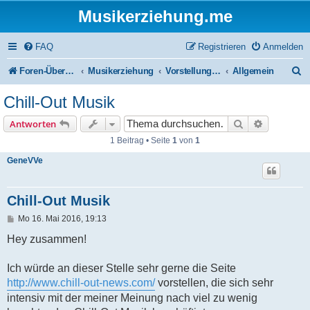
Musikerziehung.me
FAQ
Registrieren
Anmelden
S
Foren-Übersicht
Musikerziehung
Vorstellung / Eigenwerbung / Werbung
Allgemein
u
Chill-Out Musik
c
Suche
Erweiterte
Antworten
h
1 Beitrag • Seite
1
von
1
e
GeneVVe
Chill-Out Musik
B
Mo 16. Mai 2016, 19:13
e
i
Hey zusammen!
t
r
a
Ich würde an dieser Stelle sehr gerne die Seite
g
http://www.chill-out-news.com/
vorstellen, die sich sehr
intensiv mit der meiner Meinung nach viel zu wenig