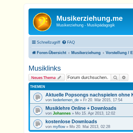
Musikerziehung.me
Musikerziehung - Musikpädagogik
Schnellzugriff
FAQ
Foren-Übersicht
Musikerziehung
Vorstellung /
Musiklinks
Suche
Erw
Neues Thema
THEMEN
Aktuelle Popsongs nachspielen ohne 
von
liederlernen_de
»
Fr 20. Mär 2015, 17:54
Musiklehre Online + Downloads
von
Johannes
»
Mo 15. Apr 2013, 12:02
kostenlose Downloads
von
myflow
»
Mo 20. Mai 2013, 02:28