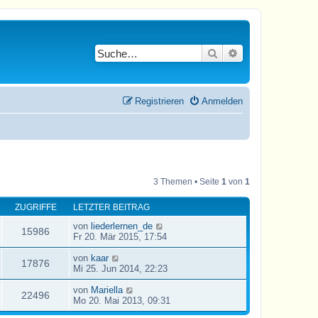
Suche
Erweiterte Suche
Registrieren
Anmelden
3 Themen • Seite
1
von
1
ZUGRIFFE
LETZTER BEITRAG
von
liederlernen_de
15986
Fr 20. Mär 2015, 17:54
von
kaar
17876
Mi 25. Jun 2014, 22:23
von
Mariella
22496
Mo 20. Mai 2013, 09:31