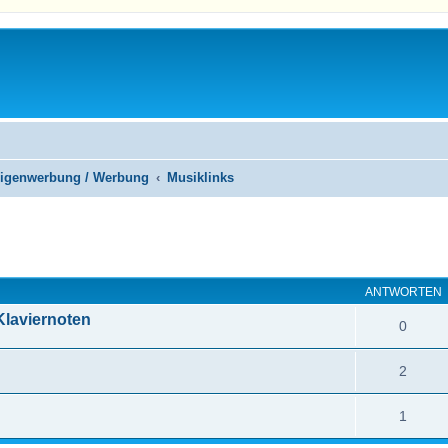
 Eigenwerbung / Werbung
Musiklinks
eiterte Suche
ANTWORTEN
Klaviernoten
0
2
1