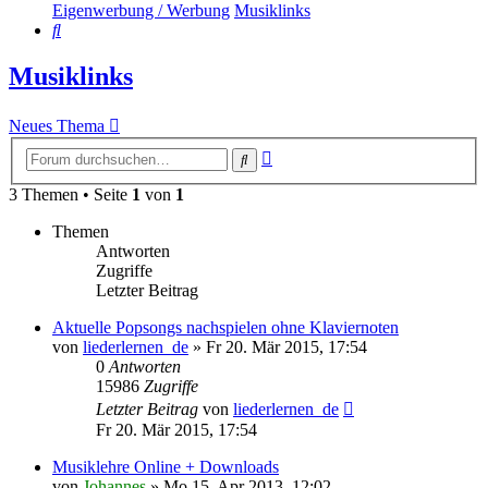
Eigenwerbung / Werbung
Musiklinks
Suche
Musiklinks
Neues Thema
Erweiterte
Suche
Suche
3 Themen • Seite
1
von
1
Themen
Antworten
Zugriffe
Letzter Beitrag
Aktuelle Popsongs nachspielen ohne Klaviernoten
von
liederlernen_de
»
Fr 20. Mär 2015, 17:54
0
Antworten
15986
Zugriffe
Letzter Beitrag
von
liederlernen_de
Fr 20. Mär 2015, 17:54
Musiklehre Online + Downloads
von
Johannes
»
Mo 15. Apr 2013, 12:02