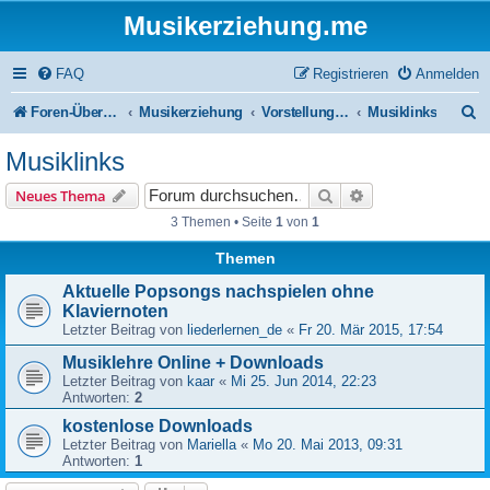
Musikerziehung.me
FAQ
Registrieren
Anmelden
S
Foren-Übersicht
Musikerziehung
Vorstellung / Eigenwerbung / Werbung
Musiklinks
u
Musiklinks
c
Suche
Erweiterte Suche
Neues Thema
h
3 Themen • Seite
1
von
1
e
Themen
Aktuelle Popsongs nachspielen ohne
Klaviernoten
Letzter Beitrag von
liederlernen_de
«
Fr 20. Mär 2015, 17:54
Musiklehre Online + Downloads
Letzter Beitrag von
kaar
«
Mi 25. Jun 2014, 22:23
Antworten:
2
kostenlose Downloads
Letzter Beitrag von
Mariella
«
Mo 20. Mai 2013, 09:31
Antworten:
1