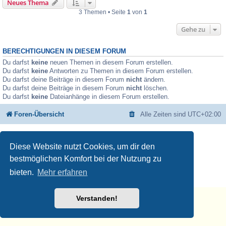
Neues Thema
3 Themen • Seite
1
von
1
Gehe zu
BERECHTIGUNGEN IN DIESEM FORUM
Du darfst
keine
neuen Themen in diesem Forum erstellen.
Du darfst
keine
Antworten zu Themen in diesem Forum erstellen.
Du darfst deine Beiträge in diesem Forum
nicht
ändern.
Du darfst deine Beiträge in diesem Forum
nicht
löschen.
Du darfst
keine
Dateianhänge in diesem Forum erstellen.
Foren-Übersicht
Alle Zeiten sind
UTC+02:00
Powered by
phpBB
® Forum Software © phpBB Limited
Deutsche Übersetzung durch
phpBB.de
Diese Website nutzt Cookies, um dir den
Datenschutz
♫
Nutzungsbedingungen
bestmöglichen Komfort bei der Nutzung zu
🧡 🎵 💚
bieten.
Mehr erfahren
Musikerziehung.ME
Verstanden!