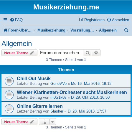
Musikerziehung.me
FAQ
Registrieren
Anmelden
S
Foren-Übersicht
Musikerziehung
Vorstellung / Eigenwerbung / Werbung
Allgemein
u
Allgemein
c
Suche
Erweiterte Suche
Neues Thema
h
3 Themen • Seite
1
von
1
e
Themen
Chill-Out Musik
Letzter Beitrag von
GeneVVe
«
Mo 16. Mai 2016, 19:13
Wiener Klarinetten-Orchester sucht MusikerInnen
Letzter Beitrag von
m0S1k0s
«
Di 29. Okt 2013, 16:50
Online Gitarre lernen
Letzter Beitrag von
Slasher
«
Di 28. Mai 2013, 17:57
Neues Thema
3 Themen • Seite
1
von
1