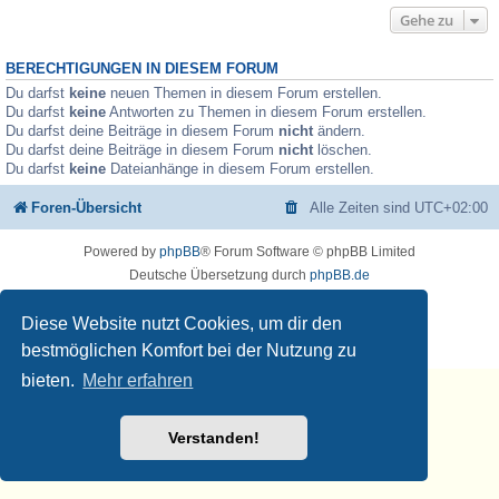
Gehe zu
BERECHTIGUNGEN IN DIESEM FORUM
Du darfst
keine
neuen Themen in diesem Forum erstellen.
Du darfst
keine
Antworten zu Themen in diesem Forum erstellen.
Du darfst deine Beiträge in diesem Forum
nicht
ändern.
Du darfst deine Beiträge in diesem Forum
nicht
löschen.
Du darfst
keine
Dateianhänge in diesem Forum erstellen.
Foren-Übersicht
Alle Zeiten sind
UTC+02:00
Powered by
phpBB
® Forum Software © phpBB Limited
Deutsche Übersetzung durch
phpBB.de
Datenschutz
♫
Nutzungsbedingungen
Diese Website nutzt Cookies, um dir den
🧡 🎵 💚
Musikerziehung.ME
bestmöglichen Komfort bei der Nutzung zu
bieten.
Mehr erfahren
Verstanden!