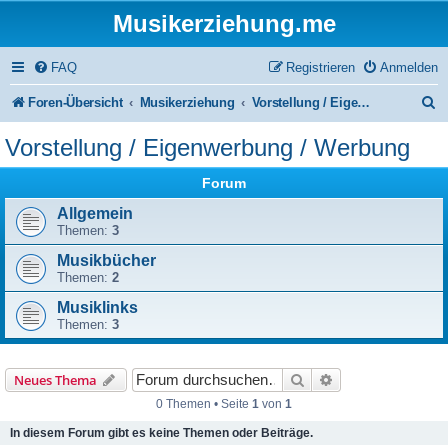
Musikerziehung.me
FAQ
Registrieren
Anmelden
S
Foren-Übersicht
Musikerziehung
Vorstellung / Eigenwerbung / Werbung
u
Vorstellung / Eigenwerbung / Werbung
c
Forum
h
Allgemein
e
Themen:
3
Musikbücher
Themen:
2
Musiklinks
Themen:
3
Suche
Erweiterte Suche
Neues Thema
0 Themen • Seite
1
von
1
In diesem Forum gibt es keine Themen oder Beiträge.