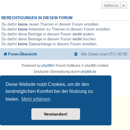
Gehe zu
BERECHTIGUNGEN IN DIESEM FORUM
Du darfst
keine
neuen Themen in diesem Forum erstellen.
Du darfst
keine
Antworten zu Themen in diesem Forum erstellen.
Du darfst deine Beiträge in diesem Forum
nicht
ändern.
Du darfst deine Beiträge in diesem Forum
nicht
löschen.
Du darfst
keine
Dateianhänge in diesem Forum erstellen.
Foren-Übersicht
Alle Zeiten sind
UTC+02:00
Powered by
phpBB
® Forum Software © phpBB Limited
Deutsche Übersetzung durch
phpBB.de
Datenschutz
♫
Nutzungsbedingungen
Diese Website nutzt Cookies, um dir den
🧡 🎵 💚
Musikerziehung.ME
bestmöglichen Komfort bei der Nutzung zu
bieten.
Mehr erfahren
Verstanden!