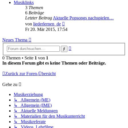
Musiklinks
3
Themen
6
Beiträge
Letzter Beitrag
Aktuelle Popsongs nachspielen…
Neuester
von
liederlernen_de
Beitrag
Fr 20. Mär 2015, 17:54
Neues Thema
Erweiterte
Suche
Suche
0 Themen • Seite
1
von
1
In diesem Forum gibt es keine Themen oder Beiträge.
Zurück zur Foren-Übersicht
Gehe zu
Musikerziehung
↳ Allgemein (ME)
↳ Allgemein (IME)
↳ Aktuelle Meldungen
↳ Materialien für den Musikunterricht
↳ Musikreferate
↳ Videos, Lehrfilme