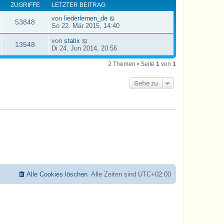
ZUGRIFFE
LETZTER BEITRAG
von
liederlernen_de
53848
So 22. Mär 2015, 14:40
von
statix
13548
Di 24. Jun 2014, 20:56
2 Themen • Seite
1
von
1
Gehe zu
Alle Cookies löschen
Alle Zeiten sind
UTC+02:00