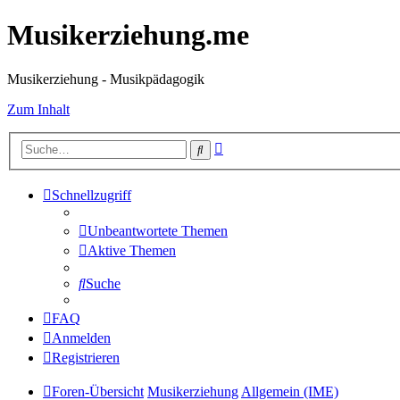
Musikerziehung.me
Musikerziehung - Musikpädagogik
Zum Inhalt
Erweiterte
Suche
Suche
Schnellzugriff
Unbeantwortete Themen
Aktive Themen
Suche
FAQ
Anmelden
Registrieren
Foren-Übersicht
Musikerziehung
Allgemein (IME)