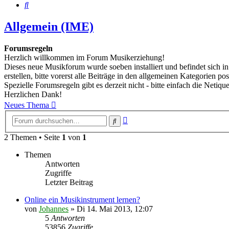
Suche
Allgemein (IME)
Forumsregeln
Herzlich willkommen im Forum Musikerziehung!
Dieses neue Musikforum wurde soeben installiert und befindet sich i
erstellen, bitte vorerst alle Beiträge in den allgemeinen Kategorien pos
Spezielle Forumsregeln gibt es derzeit nicht - bitte einfach die Netique
Herzlichen Dank!
Neues Thema
Erweiterte
Suche
Suche
2 Themen • Seite
1
von
1
Themen
Antworten
Zugriffe
Letzter Beitrag
Online ein Musikinstrument lernen?
von
Johannes
»
Di 14. Mai 2013, 12:07
5
Antworten
53856
Zugriffe