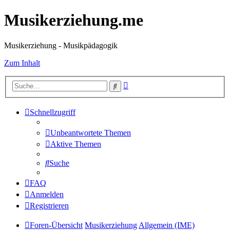
Musikerziehung.me
Musikerziehung - Musikpädagogik
Zum Inhalt
Erweiterte
Suche
Suche
Schnellzugriff
Unbeantwortete Themen
Aktive Themen
Suche
FAQ
Anmelden
Registrieren
Foren-Übersicht
Musikerziehung
Allgemein (IME)