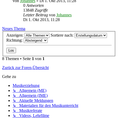
von
Johannes
»
Di 1. Okt 2013, 11:28
0
Antworten
13848
Zugriffe
Letzter Beitrag
von
Johannes
Di 1. Okt 2013, 11:28
Neues Thema
Anzeigen:
Sortiere nach:
Richtung:
8 Themen • Seite
1
von
1
Zurück zur Foren-Übersicht
Gehe zu
Musikerziehung
↳ Allgemein (ME)
↳ Allgemein (IME)
↳ Aktuelle Meldungen
↳ Materialien für den Musikunterricht
↳ Musikreferate
↳ Videos, Lehrfilme