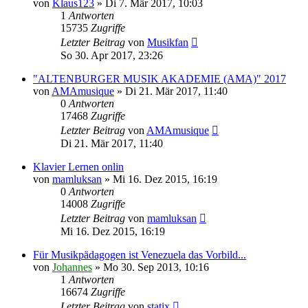
von
Klaus123
»
Di 7. Mär 2017, 10:03
1
Antworten
15735
Zugriffe
Letzter Beitrag
von
Musikfan
So 30. Apr 2017, 23:26
"ALTENBURGER MUSIK AKADEMIE (AMA)" 2017
von
AMAmusique
»
Di 21. Mär 2017, 11:40
0
Antworten
17468
Zugriffe
Letzter Beitrag
von
AMAmusique
Di 21. Mär 2017, 11:40
Klavier Lernen onlin
von
mamluksan
»
Mi 16. Dez 2015, 16:19
0
Antworten
14008
Zugriffe
Letzter Beitrag
von
mamluksan
Mi 16. Dez 2015, 16:19
Für Musikpädagogen ist Venezuela das Vorbild...
von
Johannes
»
Mo 30. Sep 2013, 10:16
1
Antworten
16674
Zugriffe
Letzter Beitrag
von
statix