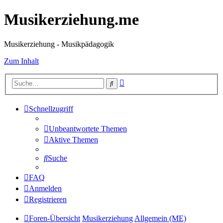
Musikerziehung.me
Musikerziehung - Musikpädagogik
Zum Inhalt
Erweiterte
Suche
Suche
Schnellzugriff
Unbeantwortete Themen
Aktive Themen
Suche
FAQ
Anmelden
Registrieren
Foren-Übersicht
Musikerziehung
Allgemein (ME)