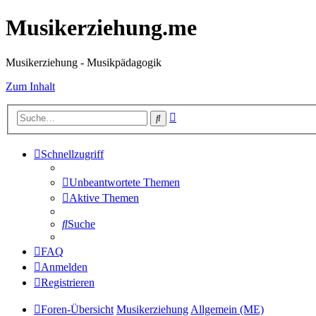
Musikerziehung.me
Musikerziehung - Musikpädagogik
Zum Inhalt
Erweiterte
Suche
Suche
Schnellzugriff
Unbeantwortete Themen
Aktive Themen
Suche
FAQ
Anmelden
Registrieren
Foren-Übersicht
Musikerziehung
Allgemein (ME)