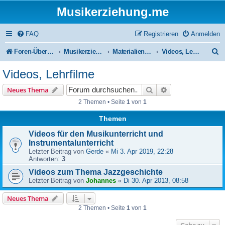
Musikerziehung.me
FAQ
Registrieren
Anmelden
S
Foren-Übersicht
Musikerziehung
Materialien für den Musikunterricht
Videos, Lehrfilme
u
Videos, Lehrfilme
c
Suche
Erweiterte Suche
Neues Thema
h
2 Themen • Seite
1
von
1
e
Themen
Videos für den Musikunterricht und
Instrumentalunterricht
Letzter Beitrag von
Gerde
«
Mi 3. Apr 2019, 22:28
Antworten:
3
Videos zum Thema Jazzgeschichte
Letzter Beitrag von
Johannes
«
Di 30. Apr 2013, 08:58
Neues Thema
2 Themen • Seite
1
von
1
Gehe zu