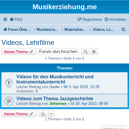
Musikerziehung.me
FAQ
Registrieren
Anmelden
S
Foren-Übersicht
Musikerziehung
Materialien für den Musikunterricht
Videos, Lehrfilme
u
Videos, Lehrfilme
c
Suche
Erweiterte Suche
Neues Thema
h
2 Themen • Seite
1
von
1
e
Themen
Videos für den Musikunterricht und
Instrumentalunterricht
Letzter Beitrag von
Gerde
«
Mi 3. Apr 2019, 22:28
Antworten:
3
Videos zum Thema Jazzgeschichte
Letzter Beitrag von
Johannes
«
Di 30. Apr 2013, 08:58
Neues Thema
2 Themen • Seite
1
von
1
Gehe zu