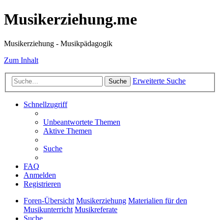
Musikerziehung.me
Musikerziehung - Musikpädagogik
Zum Inhalt
Erweiterte Suche
Suche
Schnellzugriff
Unbeantwortete Themen
Aktive Themen
Suche
FAQ
Anmelden
Registrieren
Foren-Übersicht
Musikerziehung
Materialien für den
Musikunterricht
Musikreferate
Suche