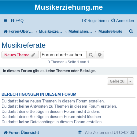
Musikerziehung.me
FAQ
Registrieren
Anmelden
S
Foren-Übersicht
Musikerziehung
Materialien für den Musikunterricht
Musikreferate
u
Musikreferate
c
Suche
Erweiterte Suche
Neues Thema
h
0 Themen • Seite
1
von
1
e
In diesem Forum gibt es keine Themen oder Beiträge.
Gehe zu
BERECHTIGUNGEN IN DIESEM FORUM
Du darfst
keine
neuen Themen in diesem Forum erstellen.
Du darfst
keine
Antworten zu Themen in diesem Forum erstellen.
Du darfst deine Beiträge in diesem Forum
nicht
ändern.
Du darfst deine Beiträge in diesem Forum
nicht
löschen.
Du darfst
keine
Dateianhänge in diesem Forum erstellen.
Foren-Übersicht
Alle Zeiten sind
UTC+02:00