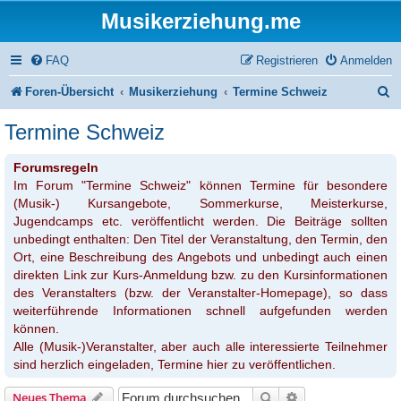
Musikerziehung.me
FAQ
Registrieren
Anmelden
S
Foren-Übersicht
Musikerziehung
Termine Schweiz
u
Termine Schweiz
c
Forumsregeln
h
Im Forum "Termine Schweiz" können Termine für besondere
e
(Musik-) Kursangebote, Sommerkurse, Meisterkurse,
Jugendcamps etc. veröffentlicht werden. Die Beiträge sollten
unbedingt enthalten: Den Titel der Veranstaltung, den Termin, den
Ort, eine Beschreibung des Angebots und unbedingt auch einen
direkten Link zur Kurs-Anmeldung bzw. zu den Kursinformationen
des Veranstalters (bzw. der Veranstalter-Homepage), so dass
weiterführende Informationen schnell aufgefunden werden
können.
Alle (Musik-)Veranstalter, aber auch alle interessierte Teilnehmer
sind herzlich eingeladen, Termine hier zu veröffentlichen.
Suche
Erweiterte Suche
Neues Thema