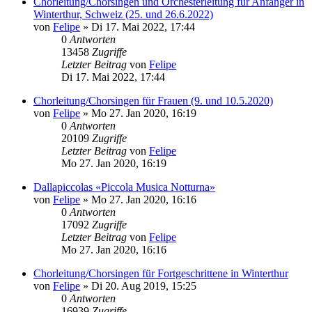
Chorleitung/Chorsingen und Orchesterleitung für Anfänger in
Winterthur, Schweiz (25. und 26.6.2022)
von
Felipe
»
Di 17. Mai 2022, 17:44
0
Antworten
13458
Zugriffe
Letzter Beitrag
von
Felipe
Di 17. Mai 2022, 17:44
Chorleitung/Chorsingen für Frauen (9. und 10.5.2020)
von
Felipe
»
Mo 27. Jan 2020, 16:19
0
Antworten
20109
Zugriffe
Letzter Beitrag
von
Felipe
Mo 27. Jan 2020, 16:19
Dallapiccolas «Piccola Musica Notturna»
von
Felipe
»
Mo 27. Jan 2020, 16:16
0
Antworten
17092
Zugriffe
Letzter Beitrag
von
Felipe
Mo 27. Jan 2020, 16:16
Chorleitung/Chorsingen für Fortgeschrittene in Winterthur
von
Felipe
»
Di 20. Aug 2019, 15:25
0
Antworten
16939
Zugriffe