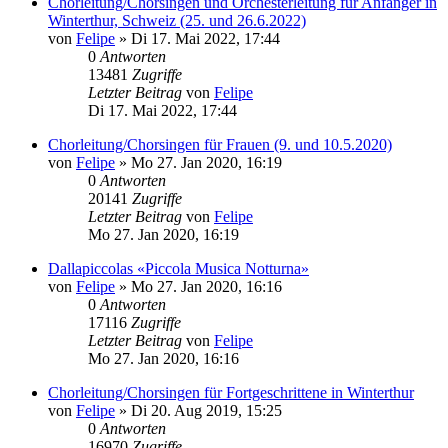
Chorleitung/Chorsingen und Orchesterleitung für Anfänger in
Winterthur, Schweiz (25. und 26.6.2022)
von
Felipe
»
Di 17. Mai 2022, 17:44
0
Antworten
13481
Zugriffe
Letzter Beitrag
von
Felipe
Di 17. Mai 2022, 17:44
Chorleitung/Chorsingen für Frauen (9. und 10.5.2020)
von
Felipe
»
Mo 27. Jan 2020, 16:19
0
Antworten
20141
Zugriffe
Letzter Beitrag
von
Felipe
Mo 27. Jan 2020, 16:19
Dallapiccolas «Piccola Musica Notturna»
von
Felipe
»
Mo 27. Jan 2020, 16:16
0
Antworten
17116
Zugriffe
Letzter Beitrag
von
Felipe
Mo 27. Jan 2020, 16:16
Chorleitung/Chorsingen für Fortgeschrittene in Winterthur
von
Felipe
»
Di 20. Aug 2019, 15:25
0
Antworten
16970
Zugriffe