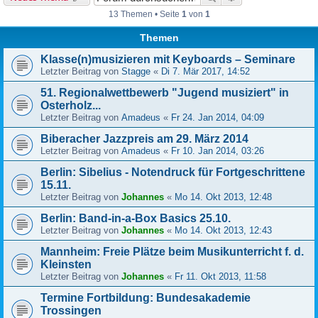
13 Themen • Seite
1
von
1
Themen
Klasse(n)musizieren mit Keyboards – Seminare
Letzter Beitrag von
Stagge
«
Di 7. Mär 2017, 14:52
51. Regionalwettbewerb "Jugend musiziert" in
Osterholz...
Letzter Beitrag von
Amadeus
«
Fr 24. Jan 2014, 04:09
Biberacher Jazzpreis am 29. März 2014
Letzter Beitrag von
Amadeus
«
Fr 10. Jan 2014, 03:26
Berlin: Sibelius - Notendruck für Fortgeschrittene
15.11.
Letzter Beitrag von
Johannes
«
Mo 14. Okt 2013, 12:48
Berlin: Band-in-a-Box Basics 25.10.
Letzter Beitrag von
Johannes
«
Mo 14. Okt 2013, 12:43
Mannheim: Freie Plätze beim Musikunterricht f. d.
Kleinsten
Letzter Beitrag von
Johannes
«
Fr 11. Okt 2013, 11:58
Termine Fortbildung: Bundesakademie
Trossingen