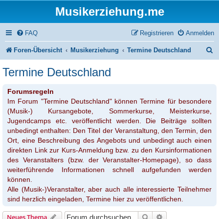
Musikerziehung.me
FAQ
Registrieren
Anmelden
S
Foren-Übersicht
Musikerziehung
Termine Deutschland
u
Termine Deutschland
c
Forumsregeln
h
Im Forum "Termine Deutschland" können Termine für besondere
e
(Musik-) Kursangebote, Sommerkurse, Meisterkurse,
Jugendcamps etc. veröffentlicht werden. Die Beiträge sollten
unbedingt enthalten: Den Titel der Veranstaltung, den Termin, den
Ort, eine Beschreibung des Angebots und unbedingt auch einen
direkten Link zur Kurs-Anmeldung bzw. zu den Kursinformationen
des Veranstalters (bzw. der Veranstalter-Homepage), so dass
weiterführende Informationen schnell aufgefunden werden
können.
Alle (Musik-)Veranstalter, aber auch alle interessierte Teilnehmer
sind herzlich eingeladen, Termine hier zu veröffentlichen.
Suche
Erweiterte Suche
Neues Thema