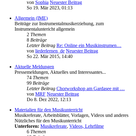
von
Sophia
Neuester Beitrag
So 19. Mär 2023, 01:13
Allgemein (IME)
Beiträge zur Instrumentalmusikerziehung, zum
Instrumentaluntericht allgemein
2
Themen
8
Beiträge
Letzter Beitrag
Re: Online ein Musikinstrumen…
von
liederlernen_de
Neuester Beitrag
So 22. Mär 2015, 14:40
Aktuelle Meldungen
Pressemeldungen, Aktuelles und Interessantes...
74
Themen
99
Beiträge
Letzter Beitrag
Chorworkshop am Gardasee mit …
von
MRF
Neuester Beitrag
Do 8. Dez 2022, 12:13
Materialien für den Musikunterricht
Musikreferate, Arbeitsblätter, Vorlagen, Videos und anderes
Nützliches für den Musikunterricht
Unterforen:
Musikreferate
,
Videos, Lehrfilme
6
Themen