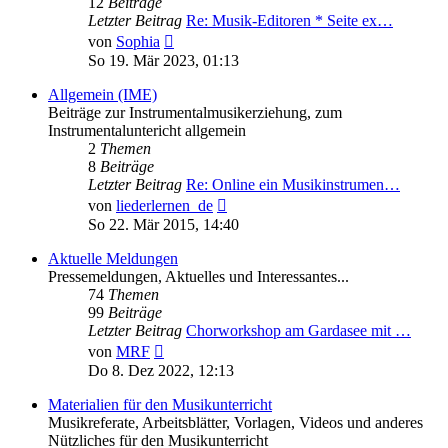
12
Beiträge
Letzter Beitrag
Re: Musik-Editoren * Seite ex…
Neuester
von
Sophia
Beitrag
So 19. Mär 2023, 01:13
Allgemein (IME)
Beiträge zur Instrumentalmusikerziehung, zum
Instrumentaluntericht allgemein
2
Themen
8
Beiträge
Letzter Beitrag
Re: Online ein Musikinstrumen…
Neuester
von
liederlernen_de
Beitrag
So 22. Mär 2015, 14:40
Aktuelle Meldungen
Pressemeldungen, Aktuelles und Interessantes...
74
Themen
99
Beiträge
Letzter Beitrag
Chorworkshop am Gardasee mit …
Neuester
von
MRF
Beitrag
Do 8. Dez 2022, 12:13
Materialien für den Musikunterricht
Musikreferate, Arbeitsblätter, Vorlagen, Videos und anderes
Nützliches für den Musikunterricht