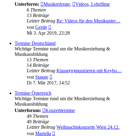
Unterforen:
Musikreferate
,
Videos, Lehrfilme
6
Themen
13
Beiträge
Letzter Beitrag
Re: Videos für den Musikunter…
Neuester
von
Gerde
Beitrag
Mi 3. Apr 2019, 22:28
Termine Deutschland
Wichtige Termine rund um die Musikerziehung &
Musikausbildung
13
Themen
14
Beiträge
Letzter Beitrag
Klasse(n)musizieren mit Keybo…
Neuester
von
Stagge
Beitrag
Di 7. Mär 2017, 14:52
Termine Österreich
Wichtige Termine rund um die Musikerziehung &
Musikausbildung
Unterforum:
Konzerttermine
49
Themen
49
Beiträge
Letzter Beitrag
Weihnachtskonzerte Wien 24.12.
Neuester
von
Mariella