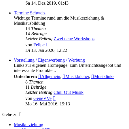
Beitrag
Sa 14. Dez 2019, 01:43
Termine Schweiz
Wichtige Termine rund um die Musikerziehung &
Musikausbildung
14
Themen
14
Beiträge
Letzter Beitrag
Zwei neue Workshops
Neuester
von
Felipe
Beitrag
Di 13. Jan 2026, 12:22
Vorstellung / Eigenwerbung / Werbung
Links zur eigenen Homepage, zum Unterrichtsangebot und
interessante Produkte...
Unterforen:
Allgemein
,
Musikbücher
,
Musiklinks
8
Themen
11
Beiträge
Letzter Beitrag
Chill-Out Musik
Neuester
von
GeneVVe
Beitrag
Mo 16. Mai 2016, 19:13
Gehe zu
Musikerziehung