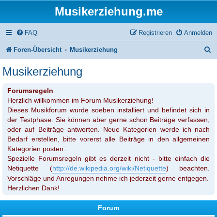
Musikerziehung.me
FAQ
Registrieren
Anmelden
S
Foren-Übersicht
Musikerziehung
u
Musikerziehung
c
Forumsregeln
h
Herzlich willkommen im Forum Musikerziehung!
e
Dieses Musikforum wurde soeben installiert und befindet sich in
der Testphase. Sie können aber gerne schon Beiträge verfassen,
oder auf Beiträge antworten. Neue Kategorien werde ich nach
Bedarf erstellen, bitte vorerst alle Beiträge in den allgemeinen
Kategorien posten.
Spezielle Forumsregeln gibt es derzeit nicht - bitte einfach die
Netiquette (
http://de.wikipedia.org/wiki/Netiquette
) beachten.
Vorschläge und Anregungen nehme ich jederzeit gerne entgegen.
Herzlichen Dank!
Forum