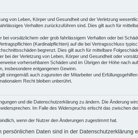
ung von Leben, Körper und Gesundheit und der Verletzung wesentlicher
 fahrlässiges Verhalten zurückzuführen sind. Dies gilt auch für mitt
r bei vorsätzlichem oder grob fahrlässigem Verhalten oder bei Schä
ertragspflichten (Kardinalpflichten) auf die bei Vertragsschluss ty
chschnittsschäden begrenzt. Dies gilt auch für mittelbare Folgesch
r bei der Verletzung von Leben, Körper und Gesundheit oder vorsätz
scherweise vorhersehbaren Schäden und im Übrigen der Höhe nach au
den, insbesondere entgangenen Gewinn.
ilt sinngemäß auch zugunsten der Mitarbeiter und Erfüllungsgehilfen
ationalem Recht bleiben unberührt.
dingungen und die Datenschutzerklärung zu ändern. Die Änderung wird
u widersprechen. Im Falle des Widerspruchs erlischt das zwischen 
bindlich, wenn der Nutzer den Änderungen zugestimmt hat.
persönlichen Daten sind in der Datenschutzerklärung e