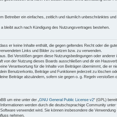
N
dem Betreiber ein einfaches, zeitlich und räumlich unbeschränktes un
 a bleibt auch nach Kündigung des Nutzungsvertrages bestehen.
 dass er keine Inhalte enthält, die gegen geltendes Recht oder die gu
n verwendeten Links und Bilder zu setzen bzw. zu verwenden.
aus. Bei Verstößen gegen diese Nutzungsbedingungen oder anderer im
t von der Nutzung dieses Boards ausschließen und dir ein Hausverbo
ne Verantwortung für die Inhalte von Beiträgen übernimmt, die er nicht
ein Benutzerkonto, Beiträge und Funktionen jederzeit zu löschen od
deine Beiträge abzuändern, sofern sie gegen o. g. Regeln verstoßen o
pBB um eine unter der „
GNU General Public License v2
“ (GPL) berei
Informationen werden durch die deutschsprachige Community unter 
ie Software verwendet wird. Sie können insbesondere die Verwendung
nfluss nehmen.