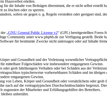
in Hausverbot erteilen.
für die Inhalte von Beiträgen übernimmt, die er nicht selbst erstellt 
it zu löschen oder zu sperren.
uändern, sofern sie gegen o. g. Regeln verstoßen oder geeignet sind, 
 der „
GNU General Public License v2
“ (GPL) bereitgestellten Foren
hige Community unter www.phpbb.de zur Verfügung gestellt. Beide hab
oftware für bestimmte Zwecke nicht untersagen oder auf Inhalte frem
rper und Gesundheit und der Verletzung wesentlicher Vertragspflichten
ch für mittelbare Folgeschäden wie insbesondere entgangenen Gewinn.
em oder grob fahrlässigem Verhalten oder bei Schäden aus der Verletz
i Vertragsschluss typischerweise vorhersehbaren Schäden und im übrigen
besondere entgangenen Gewinn.
ng von Leben, Körper und Gesundheit oder vorsätzlichem oder grob fah
e nach auf die vertragstypischen Durchschnittsschäden begrenzt. Dies
h zugunsten der Mitarbeiter und Erfüllungsgehilfen des Betreibers.
bleiben unberührt.