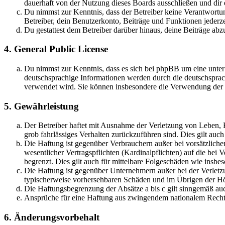
dauerhaft von der Nutzung dieses Boards ausschließen und dir e
Du nimmst zur Kenntnis, dass der Betreiber keine Verantwortung 
Betreiber, dein Benutzerkonto, Beiträge und Funktionen jederze
Du gestattest dem Betreiber darüber hinaus, deine Beiträge abz
4. General Public License
Du nimmst zur Kenntnis, dass es sich bei phpBB um eine unter
deutschsprachige Informationen werden durch die deutschsprac
verwendet wird. Sie können insbesondere die Verwendung der S
5. Gewährleistung
Der Betreiber haftet mit Ausnahme der Verletzung von Leben, Kö
grob fahrlässiges Verhalten zurückzuführen sind. Dies gilt au
Die Haftung ist gegenüber Verbrauchern außer bei vorsätzlich
wesentlicher Vertragspflichten (Kardinalpflichten) auf die be
begrenzt. Dies gilt auch für mittelbare Folgeschäden wie ins
Die Haftung ist gegenüber Unternehmern außer bei der Verletzu
typischerweise vorhersehbaren Schäden und im Übrigen der Höh
Die Haftungsbegrenzung der Absätze a bis c gilt sinngemäß auc
Ansprüche für eine Haftung aus zwingendem nationalem Recht 
6. Änderungsvorbehalt