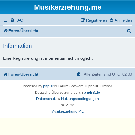
Musikerziehung.me
FAQ
Registrieren
Anmelden
S
Foren-Übersicht
u
Information
c
h
Eine Registrierung ist momentan nicht möglich.
e
Foren-Übersicht
Alle Zeiten sind
UTC+02:00
Powered by
phpBB
® Forum Software © phpBB Limited
Deutsche Übersetzung durch
phpBB.de
Datenschutz
♫
Nutzungsbedingungen
🧡 🎵 💚
Musikerziehung.ME