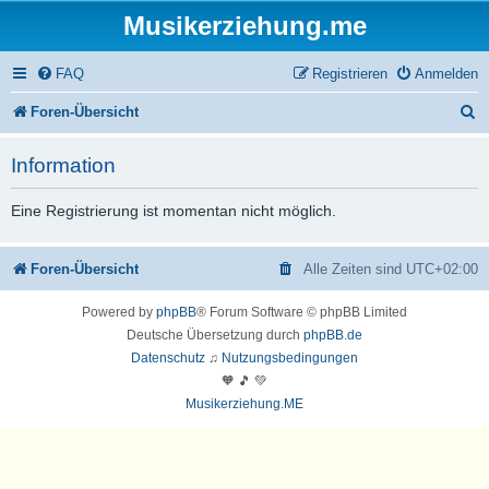
Musikerziehung.me
FAQ
Registrieren
Anmelden
S
Foren-Übersicht
u
Information
c
h
Eine Registrierung ist momentan nicht möglich.
e
Foren-Übersicht
Alle Zeiten sind
UTC+02:00
Powered by
phpBB
® Forum Software © phpBB Limited
Deutsche Übersetzung durch
phpBB.de
Datenschutz
♫
Nutzungsbedingungen
🧡 🎵 💚
Musikerziehung.ME