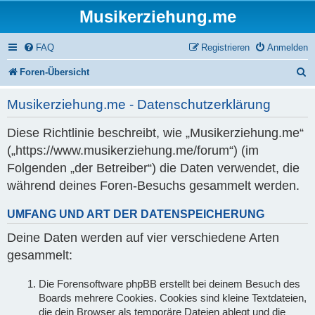
Musikerziehung.me
FAQ
Registrieren
Anmelden
S
Foren-Übersicht
u
Musikerziehung.me - Datenschutzerklärung
c
Diese Richtlinie beschreibt, wie „Musikerziehung.me“
h
(„https://www.musikerziehung.me/forum“) (im
e
Folgenden „der Betreiber“) die Daten verwendet, die
während deines Foren-Besuchs gesammelt werden.
UMFANG UND ART DER DATENSPEICHERUNG
Deine Daten werden auf vier verschiedene Arten
gesammelt:
Die Forensoftware phpBB erstellt bei deinem Besuch des
Boards mehrere Cookies. Cookies sind kleine Textdateien,
die dein Browser als temporäre Dateien ablegt und die