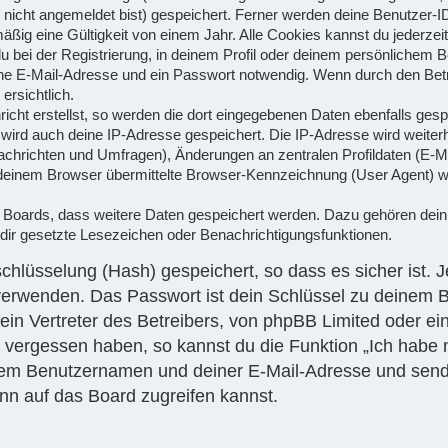
nicht angemeldet bist) gespeichert. Ferner werden deine Benutzer-ID
ßig eine Gültigkeit von einem Jahr. Alle Cookies kannst du jederzeit
u bei der Registrierung, in deinem Profil oder deinem persönlichem Be
ne E-Mail-Adresse und ein Passwort notwendig. Wenn durch den Betre
ersichtlich.
icht erstellst, so werden die dort eingegebenen Daten ebenfalls gespe
 wird auch deine IP-Adresse gespeichert. Die IP-Adresse wird weiter
achrichten und Umfragen), Änderungen an zentralen Profildaten (E-M
einem Browser übermittelte Browser-Kennzeichnung (User Agent) wird
es Boards, dass weitere Daten gespeichert werden. Dazu gehören de
n dir gesetzte Lesezeichen oder Benachrichtigungsfunktionen.
chlüsselung (Hash) gespeichert, so dass es sicher ist. 
 verwenden. Das Passwort ist dein Schlüssel zu deinem B
in Vertreter des Betreibers, von phpBB Limited oder ein
t vergessen haben, so kannst du die Funktion „Ich habe
nem Benutzernamen und deiner E-Mail-Adresse und sende
nn auf das Board zugreifen kannst.