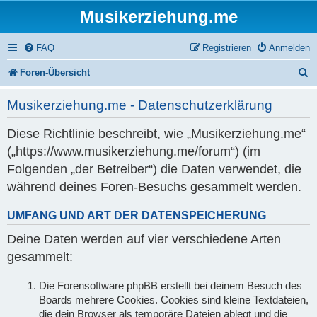
Musikerziehung.me
FAQ
Registrieren
Anmelden
S
Foren-Übersicht
u
Musikerziehung.me - Datenschutzerklärung
c
Diese Richtlinie beschreibt, wie „Musikerziehung.me“
h
(„https://www.musikerziehung.me/forum“) (im
e
Folgenden „der Betreiber“) die Daten verwendet, die
während deines Foren-Besuchs gesammelt werden.
UMFANG UND ART DER DATENSPEICHERUNG
Deine Daten werden auf vier verschiedene Arten
gesammelt:
Die Forensoftware phpBB erstellt bei deinem Besuch des
Boards mehrere Cookies. Cookies sind kleine Textdateien,
die dein Browser als temporäre Dateien ablegt und die