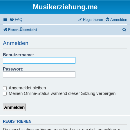
Musikerziehung.me
FAQ
Registrieren
Anmelden
S
Foren-Übersicht
u
Anmelden
c
Benutzername:
h
e
Passwort:
Angemeldet bleiben
Meinen Online-Status während dieser Sitzung verbergen
REGISTRIEREN
Du musst in diesem Forum registriert sein, um dich anmelden zu