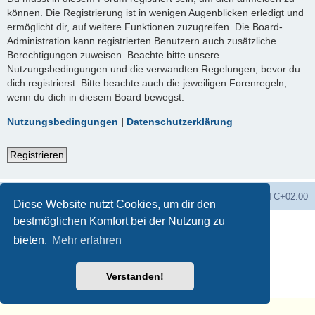
können. Die Registrierung ist in wenigen Augenblicken erledigt und
ermöglicht dir, auf weitere Funktionen zuzugreifen. Die Board-
Administration kann registrierten Benutzern auch zusätzliche
Berechtigungen zuweisen. Beachte bitte unsere
Nutzungsbedingungen und die verwandten Regelungen, bevor du
dich registrierst. Bitte beachte auch die jeweiligen Forenregeln,
wenn du dich in diesem Board bewegst.
Nutzungsbedingungen
|
Datenschutzerklärung
Registrieren
Foren-Übersicht
Alle Zeiten sind
UTC+02:00
Diese Website nutzt Cookies, um dir den
bestmöglichen Komfort bei der Nutzung zu
Powered by
phpBB
® Forum Software © phpBB Limited
Deutsche Übersetzung durch
phpBB.de
bieten.
Mehr erfahren
Datenschutz
♫
Nutzungsbedingungen
🧡 🎵 💚
Verstanden!
Musikerziehung.ME