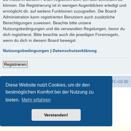
können. Die Registrierung ist in wenigen Augenblicken erledigt und
ermöglicht dir, auf weitere Funktionen zuzugreifen. Die Board-
Administration kann registrierten Benutzern auch zusätzliche
Berechtigungen zuweisen. Beachte bitte unsere
Nutzungsbedingungen und die verwandten Regelungen, bevor du
dich registrierst. Bitte beachte auch die jeweiligen Forenregeln,
wenn du dich in diesem Board bewegst.
Nutzungsbedingungen
|
Datenschutzerklärung
Registrieren
Foren-Übersicht
Alle Zeiten sind
UTC+02:00
Diese Website nutzt Cookies, um dir den
bestmöglichen Komfort bei der Nutzung zu
Powered by
phpBB
® Forum Software © phpBB Limited
Deutsche Übersetzung durch
phpBB.de
bieten.
Mehr erfahren
Datenschutz
♫
Nutzungsbedingungen
🧡 🎵 💚
Verstanden!
Musikerziehung.ME