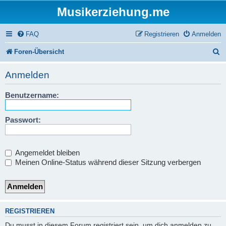
Musikerziehung.me
FAQ
Registrieren
Anmelden
S
Foren-Übersicht
u
Anmelden
c
Benutzername:
h
e
Passwort:
Angemeldet bleiben
Meinen Online-Status während dieser Sitzung verbergen
REGISTRIEREN
Du musst in diesem Forum registriert sein, um dich anmelden zu