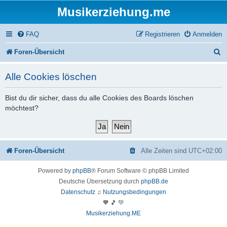
Musikerziehung.me
FAQ
Registrieren
Anmelden
S
Foren-Übersicht
u
Alle Cookies löschen
c
h
Bist du dir sicher, dass du alle Cookies des Boards löschen
möchtest?
e
Foren-Übersicht
Alle Zeiten sind
UTC+02:00
Powered by
phpBB
® Forum Software © phpBB Limited
Deutsche Übersetzung durch
phpBB.de
Datenschutz
♫
Nutzungsbedingungen
🧡 🎵 💚
Musikerziehung.ME