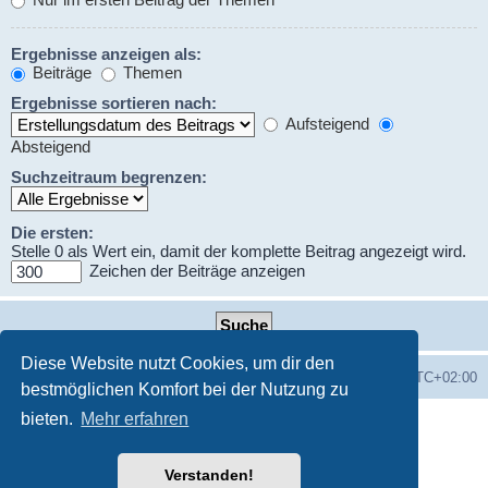
Ergebnisse anzeigen als:
Beiträge
Themen
Ergebnisse sortieren nach:
Aufsteigend
Absteigend
Suchzeitraum begrenzen:
Die ersten:
Stelle 0 als Wert ein, damit der komplette Beitrag angezeigt wird.
Zeichen der Beiträge anzeigen
Diese Website nutzt Cookies, um dir den
Foren-Übersicht
Alle Zeiten sind
UTC+02:00
bestmöglichen Komfort bei der Nutzung zu
bieten.
Mehr erfahren
Powered by
phpBB
® Forum Software © phpBB Limited
Deutsche Übersetzung durch
phpBB.de
Datenschutz
♫
Nutzungsbedingungen
Verstanden!