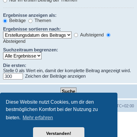
Ergebnisse anzeigen als:
Beiträge
Themen
Ergebnisse sortieren nach:
Aufsteigend
Absteigend
Suchzeitraum begrenzen:
Die ersten:
Stelle 0 als Wert ein, damit der komplette Beitrag angezeigt wird.
Zeichen der Beiträge anzeigen
Diese Website nutzt Cookies, um dir den
Foren-Übersicht
Alle Zeiten sind
UTC+02:00
bestmöglichen Komfort bei der Nutzung zu
bieten.
Mehr erfahren
Powered by
phpBB
® Forum Software © phpBB Limited
Deutsche Übersetzung durch
phpBB.de
Datenschutz
♫
Nutzungsbedingungen
Verstanden!